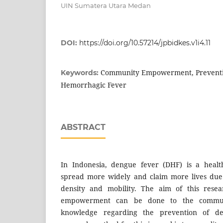
UIN Sumatera Utara Medan
DOI:
https://doi.org/10.57214/jpbidkes.v1i4.11
Community Empowerment, Preventi
Keywords:
Hemorrhagic Fever
ABSTRACT
In Indonesia, dengue fever (DHF) is a healt
spread more widely and claim more lives due 
density and mobility. The aim of this resea
empowerment can be done to the communi
knowledge regarding the prevention of d