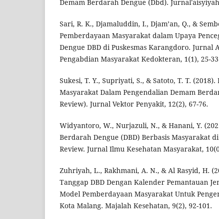
Demam Berdarah Dengue (Dbd). Jurnal'aisyiyah 
Sari, R. K., Djamaluddin, I., Djam’an, Q., & Semb
Pemberdayaan Masyarakat dalam Upaya Penc
Dengue DBD di Puskesmas Karangdoro. Jurnal 
Pengabdian Masyarakat Kedokteran, 1(1), 25-33
Sukesi, T. Y., Supriyati, S., & Satoto, T. T. (201
Masyarakat Dalam Pengendalian Demam Berdar
Review). Jurnal Vektor Penyakit, 12(2), 67-76.
Widyantoro, W., Nurjazuli, N., & Hanani, Y. (2
Berdarah Dengue (DBD) Berbasis Masyarakat di 
Review. Jurnal Ilmu Kesehatan Masyarakat, 10(0
Zuhriyah, L., Rakhmani, A. N., & Al Rasyid, H.
Tanggap DBD Dengan Kalender Pemantauan Jent
Model Pemberdayaan Masyarakat Untuk Pengen
Kota Malang. Majalah Kesehatan, 9(2), 92-101.