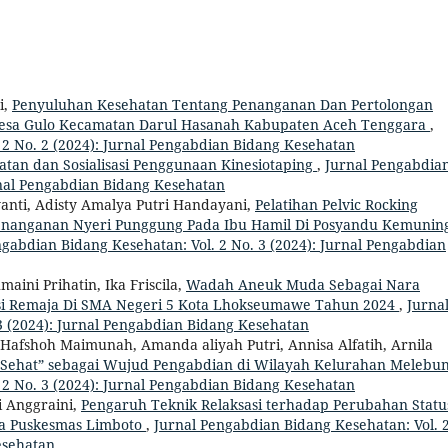
i,
Penyuluhan Kesehatan Tentang Penanganan Dan Pertolongan
Desa Gulo Kecamatan Darul Hasanah Kabupaten Aceh Tenggara
,
 2 No. 2 (2024): Jurnal Pengabdian Bidang Kesehatan
tan dan Sosialisasi Penggunaan Kinesiotaping
,
Jurnal Pengabdia
urnal Pengabdian Bidang Kesehatan
yanti, Adisty Amalya Putri Handayani,
Pelatihan Pelvic Rocking
enanganan Nyeri Punggung Pada Ibu Hamil Di Posyandu Kemunin
ngabdian Bidang Kesehatan: Vol. 2 No. 3 (2024): Jurnal Pengabdian
aini Prihatin, Ika Friscila,
Wadah Aneuk Muda Sebagai Nara
i Remaja Di SMA Negeri 5 Kota Lhokseumawe Tahun 2024
,
Jurna
3 (2024): Jurnal Pengabdian Bidang Kesehatan
 Hafshoh Maimunah, Amanda aliyah Putri, Annisa Alfatih, Arnila
 Sehat” sebagai Wujud Pengabdian di Wilayah Kelurahan Melebu
 2 No. 3 (2024): Jurnal Pengabdian Bidang Kesehatan
i Anggraini,
Pengaruh Teknik Relaksasi terhadap Perubahan Statu
rja Puskesmas Limboto
,
Jurnal Pengabdian Bidang Kesehatan: Vol. 
esehatan