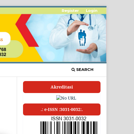
Register
Login
SEARCH
Akreditasi
.: e-ISSN :3031-0032:.