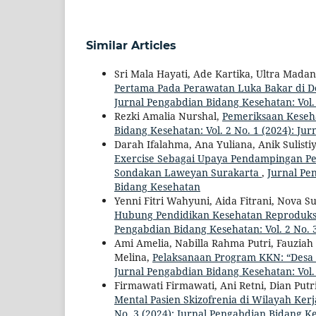
Similar Articles
Sri Mala Hayati, Ade Kartika, Ultra Madan
Pertama Pada Perawatan Luka Bakar di 
Jurnal Pengabdian Bidang Kesehatan: Vol.
Rezki Amalia Nurshal,
Pemeriksaan Keseha
Bidang Kesehatan: Vol. 2 No. 1 (2024): J
Darah Ifalahma, Ana Yuliana, Anik Sulisti
Exercise Sebagai Upaya Pendampingan P
Sondakan Laweyan Surakarta
,
Jurnal Pe
Bidang Kesehatan
Yenni Fitri Wahyuni, Aida Fitrani, Nova Sum
Hubung Pendidikan Kesehatan Reproduks
Pengabdian Bidang Kesehatan: Vol. 2 No. 
Ami Amelia, Nabilla Rahma Putri, Fauziah
Melina,
Pelaksanaan Program KKN: “Desa
Jurnal Pengabdian Bidang Kesehatan: Vol.
Firmawati Firmawati, Ani Retni, Dian Putr
Mental Pasien Skizofrenia di Wilayah Ke
No. 3 (2024): Jurnal Pengabdian Bidang K