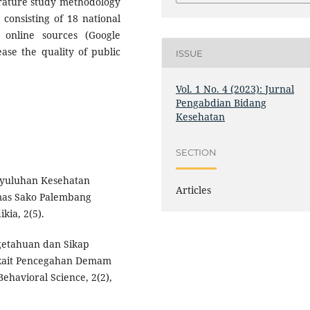
terature study methodology
 consisting of 18 national
 online sources (Google
ease the quality of public
ISSUE
Vol. 1 No. 4 (2023): Jurnal
Pengabdian Bidang
Kesehatan
SECTION
Penyuluhan Kesehatan
Articles
as Sako Palembang
kia, 2(5).
ngetahuan dan Sikap
rkait Pencegahan Demam
ehavioral Science, 2(2),