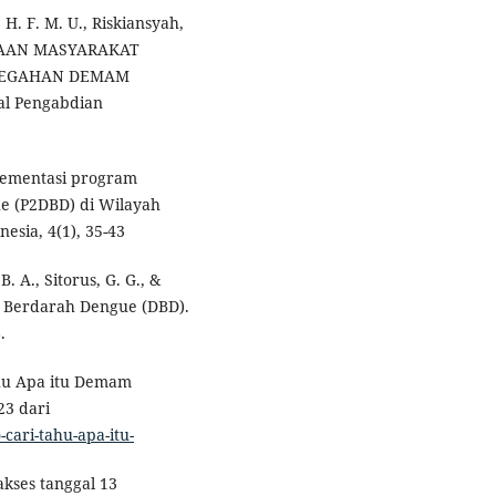
 H. F. M. U., Riskiansyah,
RDAYAAN MASYARAKAT
CEGAHAN DEMAM
l Pengabdian
Implementasi program
e (P2DBD) di Wilayah
sia, 4(1), 35-43
B. A., Sitorus, G. G., &
m Berdarah Dengue (DBD).
.
ahu Apa itu Demam
23 dari
-cari-tahu-apa-itu-
akses tanggal 13