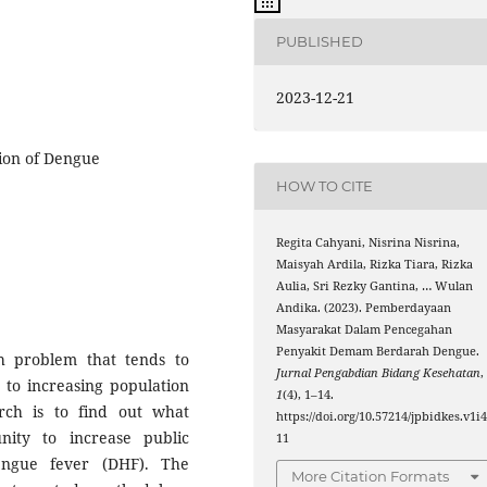
PUBLISHED
2023-12-21
on of Dengue
HOW TO CITE
Regita Cahyani, Nisrina Nisrina,
Maisyah Ardila, Rizka Tiara, Rizka
Aulia, Sri Rezky Gantina, … Wulan
Andika. (2023). Pemberdayaan
Masyarakat Dalam Pencegahan
Penyakit Demam Berdarah Dengue.
h problem that tends to
Jurnal Pengabdian Bidang Kesehatan
,
to increasing population
1
(4), 1–14.
rch is to find out what
https://doi.org/10.57214/jpbidkes.v1i4
ty to increase public
11
engue fever (DHF). The
More Citation Formats