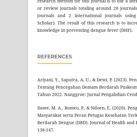
research method for this journal is to use a li
or review journals totaling around 20 journals
journals and 2 international journals using
Scholar). The result of this research is to incr
knowledge in preventing dengue fever (DHF).
REFERENCES
Ariyani, Y., Saputra, A. U., & Dewi, P. (2023). 
Tentang Pencegahan Demam Berdarah Puskesm
Tahun 2022. Nanggroe: Jurnal Pengabdian Cendi
Dawe, M. A., Romeo, P., & Ndoen, E. (2020). Pe
Masyarakat serta Peran Petugas Kesehatan Te
Berdarah Dengue (DBD). Journal of Health and B
138-147.