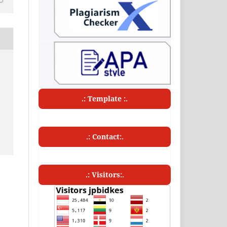
.: Template :.
.: Contact:.
.: Visitors:.