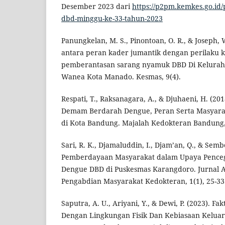
Desember 2023 dari
https://p2pm.kemkes.go.id/p
dbd-minggu-ke-33-tahun-2023
Panungkelan, M. S., Pinontoan, O. R., & Joseph,
antara peran kader jumantik dengan perilaku 
pemberantasan sarang nyamuk DBD Di Kelurah
Wanea Kota Manado. Kesmas, 9(4).
Respati, T., Raksanagara, A., & Djuhaeni, H. (2
Demam Berdarah Dengue, Peran Serta Masyaraka
di Kota Bandung. Majalah Kedokteran Bandung, 
Sari, R. K., Djamaluddin, I., Djam’an, Q., & Semb
Pemberdayaan Masyarakat dalam Upaya Penc
Dengue DBD di Puskesmas Karangdoro. Jurnal 
Pengabdian Masyarakat Kedokteran, 1(1), 25-33
Saputra, A. U., Ariyani, Y., & Dewi, P. (2023). 
Dengan Lingkungan Fisik Dan Kebiasaan Kelua