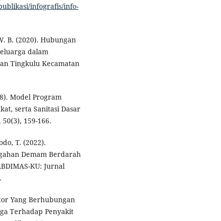
ublikasi/infografis/info-
 W. B. (2020). Hubungan
keluarga dalam
an Tingkulu Kecamatan
018). Model Program
t, serta Sanitasi Dasar
50(3), 159-166.
odo, T. (2022).
egahan Demam Berdarah
ABDIMAS-KU: Jurnal
.
Faktor Yang Berhubungan
rga Terhadap Penyakit