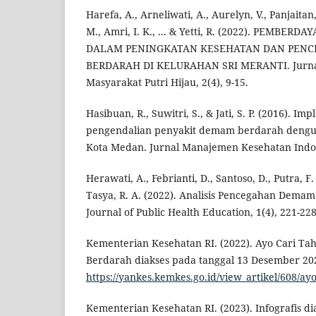
Harefa, A., Arneliwati, A., Aurelyn, V., Panjaitan,
M., Amri, I. K., ... & Yetti, R. (2022). PEMBE
DALAM PENINGKATAN KESEHATAN DAN PEN
BERDARAH DI KELURAHAN SRI MERANTI. Jurna
Masyarakat Putri Hijau, 2(4), 9-15.
Hasibuan, R., Suwitri, S., & Jati, S. P. (2016). 
pengendalian penyakit demam berdarah dengu
Kota Medan. Jurnal Manajemen Kesehatan Indone
Herawati, A., Febrianti, D., Santoso, D., Putra, F. 
Tasya, R. A. (2022). Analisis Pencegahan Dema
Journal of Public Health Education, 1(4), 221-228
Kementerian Kesehatan RI. (2022). Ayo Cari T
Berdarah diakses pada tanggal 13 Desember 20
https://yankes.kemkes.go.id/view_artikel/608/ayo
Kementerian Kesehatan RI. (2023). Infografis di