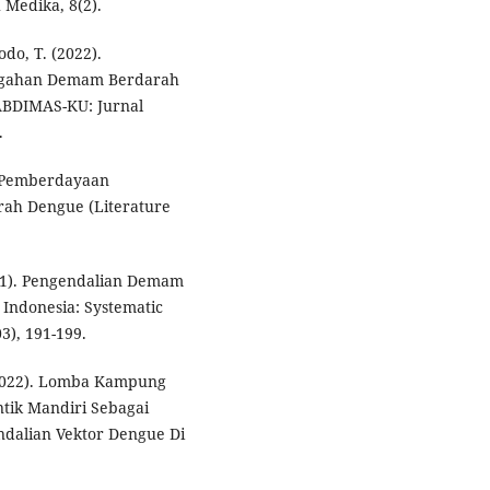
Medika, 8(2).
odo, T. (2022).
egahan Demam Berdarah
ABDIMAS-KU: Jurnal
.
8). Pemberdayaan
ah Dengue (Literature
021). Pengendalian Demam
Indonesia: Systematic
3), 191-199.
 (2022). Lomba Kampung
ik Mandiri Sebagai
dalian Vektor Dengue Di