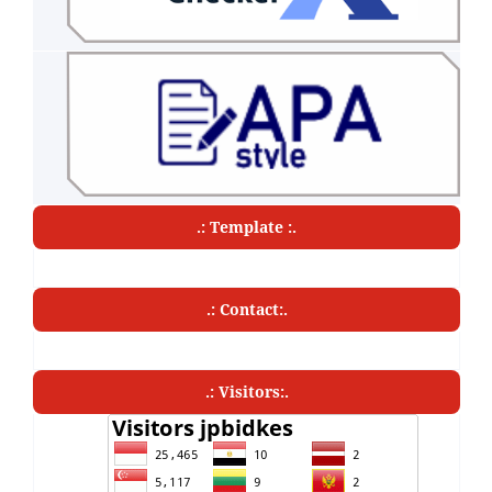
.: Template :.
.: Contact:.
.: Visitors:.